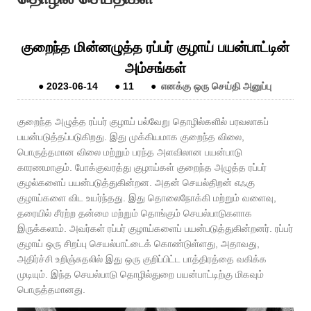
குறைந்த மின்னழுத்த ரப்பர் குழாய் பயன்பாட்டின்
அம்சங்கள்
●
2023-06-14
●
11
●
எனக்கு ஒரு செய்தி அனுப்பு
குறைந்த அழுத்த ரப்பர் குழாய் பல்வேறு தொழில்களில் பரவலாகப்
பயன்படுத்தப்படுகிறது. இது முக்கியமாக குறைந்த விலை,
பொருத்தமான விலை மற்றும் பரந்த அளவிலான பயன்பாடு
காரணமாகும். போக்குவரத்து குழாய்கள் குறைந்த அழுத்த ரப்பர்
குழல்களைப் பயன்படுத்துகின்றன. அதன் செயல்திறன் எஃகு
குழாய்களை விட உயர்ந்தது. இது தொலைநோக்கி மற்றும் வளைவு,
தரையில் சீரற்ற தன்மை மற்றும் தொங்கும் செயல்பாடுகளாக
இருக்கலாம். அவர்கள் ரப்பர் குழாய்களைப் பயன்படுத்துகின்றனர். ரப்பர்
குழாய் ஒரு சிறப்பு செயல்பாட்டைக் கொண்டுள்ளது, அதாவது,
அதிர்ச்சி உறிஞ்சுதலில் இது ஒரு குறிப்பிட்ட பாத்திரத்தை வகிக்க
முடியும். இந்த செயல்பாடு தொழில்துறை பயன்பாட்டிற்கு மிகவும்
பொருத்தமானது.