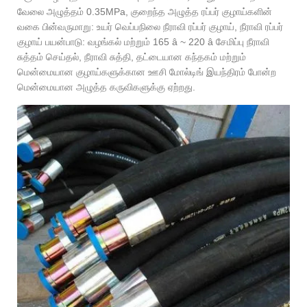
வேலை அழுத்தம் 0.35MPa, குறைந்த அழுத்த ரப்பர் குழாய்களின்
வகை பின்வருமாறு: உயர் வெப்பநிலை நீராவி ரப்பர் குழாய், நீராவி ரப்பர்
குழாய் பயன்பாடு: வழங்கல் மற்றும் 165 â ~ 220 â சேமிப்பு நீராவி
சுத்தம் செய்தல், நீராவி சுத்தி, தட்டையான கந்தகம் மற்றும்
மென்மையான குழாய்களுக்கான ஊசி மோல்டிங் இயந்திரம் போன்ற
மென்மையான அழுத்த கருவிகளுக்கு ஏற்றது.