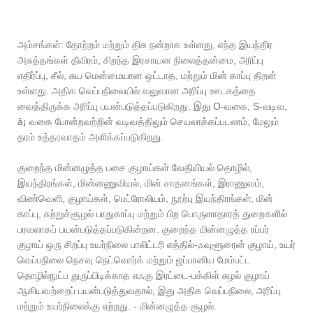
அம்சங்கள்: தோற்றம் மற்றும் திசு நன்றாக உள்ளது, எந்த இயந்திர
அசுத்தங்கள் தீவிரம், சிறந்த இரசாயன நிலைத்தன்மை, அரிப்பு
எதிர்ப்பு, சீல், சுய மென்மையான ஒட்டாத, மற்றும் மின் காப்பு திறன்
உள்ளது. அதிக வெப்பநிலையில் வலுவான அரிப்பு ஊடகத்தை
வைத்திருக்க அரிப்பு பயன்படுத்தப்படுகிறது. இது O-வகை, S-வடிவ,
â¡ வகை போன்றவற்றின் வடிவத்திலும் செயலாக்கப்படலாம், மேலும்
தரம் உத்தரவாதம் அளிக்கப்படுகிறது.
குறைந்த மின்னழுத்த பசை குழாய்கள் வேதியியல் தொழில்,
இயந்திரங்கள், மின்னணுவியல், மின் சாதனங்கள், இராணுவம்,
விண்வெளி, குழாய்கள், பெட்ரோலியம், நூற்பு இயந்திரங்கள், மின்
காப்பு, சுற்றுச்சூழல் பாதுகாப்பு மற்றும் பிற பொருளாதாரத் துறைகளில்
பரவலாகப் பயன்படுத்தப்படுகின்றன. குறைந்த மின்னழுத்த ரப்பர்
குழாய் ஒரு சிறப்பு உயர்நிலை பாலிட்டரி எத்தில்-ஃவுளூரைன் குழாய், உயர்
வெப்பநிலை நெசவு நெட்வொர்க் மற்றும் ஜப்பானிய மேம்பட்ட
தொழில்நுட்ப துருப்பிடிக்காத எஃகு இரட்டை-பக்கிள் சுழல் குழாய்
ஆகியவற்றைப் பயன்படுத்துவதால், இது அதிக வெப்பநிலை, அரிப்பு
மற்றும் உயர்நிலைக்கு ஏற்றது. - மின்னழுத்த சூழல்.