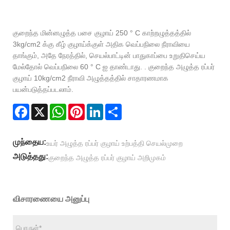
குறைந்த மின்னழுத்த பசை குழாய் 250 ° C காற்றழுத்தத்தில்
3kg/cm2 க்கு கீழ் குழாய்க்குள் அதிக வெப்பநிலை நீராவியை
தாங்கும், அதே நேரத்தில், செயல்பாட்டின் பாதுகாப்பை உறுதிசெய்ய
மேல்தோல் வெப்பநிலை 60 ° C ஐ தாண்டாது. . குறைந்த அழுத்த ரப்பர்
குழாய் 10kg/cm2 நீராவி அழுத்தத்தில் சாதாரணமாக
பயன்படுத்தப்படலாம்.
Facebook
X
WhatsApp
Pinterest
LinkedIn
Share
முந்தைய:
உயர் அழுத்த ரப்பர் குழாய் உற்பத்தி செயல்முறை
அடுத்தது:
குறைந்த அழுத்த ரப்பர் குழாய் அறிமுகம்
விசாரணையை அனுப்பு