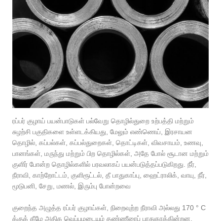
ரப்பர் குழாய் பயன்பாடுகள் பல்வேறு தொழில்துறை உற்பத்தி மற்றும்
சுழற்சி பகுதிகளை உள்ளடக்கியது, மேலும் எண்ணெய், இரசாயன
தொழில், கப்பல்கள், கப்பல்துறைகள், தொட்டிகள், விவசாயம், உணவு,
பானங்கள், மருந்து மற்றும் பிற தொழில்கள், அதே போல் சூடான மற்றும்
குளிர் போன்ற தொழில்களில் பரவலாகப் பயன்படுத்தப்படுகிறது. நீர்,
நீராவி, காற்றோட்டம், குளிரூட்டல், தீ பாதுகாப்பு, ஹைட்ராலிக், வாயு, நீர்,
மூடுபனி, சேறு, மணல், இரும்பு போன்றவை
குறைந்த அழுத்த ரப்பர் குழாய்கள், நிறைவுற்ற நீராவி அல்லது 170 ° C
க்குக் கீழே அதிக வெப்பமடையும் தண்ணீரைப் பாதுகாக்கின்றன.