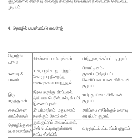
சூழல்களில் சிதைவு அல்லது சிதைவு இல்லாமல் நிலையாக செயல்பட
முடியும்.
4. தொழில் பயன்பாட்டு கவரேஜ்
தொழில்
விண்ணப்ப விவரங்கள்
பரிந்துரைக்கப்பட்ட குழாய்
துறை
பிளாட்டினம்-
பால், பழச்சாறு மற்றும்
உணவு &
குணப்படுத்தப்பட்ட
கொழுப்பு நிறைந்த
பானம்
வெளிப்படையான சிலிகான்
உணவுகளை மாற்றுதல்
குழாய்
திரவ மருந்து நிரப்புதல்,
இரு
உயர் தூய்மை சிலிகான்
ஆய்வக பெரிஸ்டால்டிக் பம்ப்
மருந்துகள்
குழாய்
இணைப்புகள்
கைவினை
பீர் பரிமாற்றம், மதுபானம்
அரிப்பை எதிர்க்கும் உணவு
காய்ச்சுதல்
கலக்கும் கோடுகள்
தர ரப்பர் குழாய்
குளிரூட்டும் அமைப்புகள்,
தொழில்துறை
மின் பெட்டிகளுக்கான
வலுவூட்டப்பட்ட ரப்பர் குழாய்
உபகரணங்கள்
காப்பு ஸ்லீவிங்