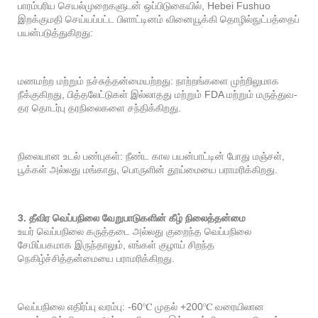
பாரம்பரிய செயல்முறைகளுடன் ஒப்பிடுகையில், Hebei Fushuo
இறக்குமதி செய்யப்பட்ட பிளாட்டினம் வினையூக்கி தொழில்நுட்பத்தைப்
பயன்படுத்துகிறது:
மணமற்ற மற்றும் நச்சுத்தன்மையற்றது: நாற்றங்களை முற்றிலுமாக
நீக்குகிறது, பித்தலேட்டுகள் இல்லாதது மற்றும் FDA மற்றும் மருத்துவ-
தர தொடர்பு தரநிலைகளை சந்திக்கிறது.
நிலையான உடல் பண்புகள்: நீண்ட கால பயன்பாட்டின் போது மஞ்சள்,
பூக்கள் அல்லது மங்காது, பொருளின் தூய்மையை பராமரிக்கிறது.
3. தீவிர வெப்பநிலை வேறுபாடுகளின் கீழ் நிலைத்தன்மை
உயர் வெப்பநிலை கருத்தடை அல்லது குறைந்த வெப்பநிலை
சேமிப்பகமாக இருந்தாலும், எங்கள் குழாய் சிறந்த
நெகிழ்ச்சித்தன்மையை பராமரிக்கிறது.
வெப்பநிலை எதிர்ப்பு வரம்பு: -60℃ முதல் +200℃ வரையிலான