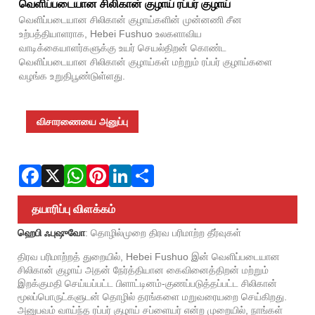
Fac
X
Wha
Pint
Link
Sha
வெளிப்படையான சிலிகான் குழாய் ரப்பர் குழாய்
வெளிப்படையான சிலிகான் குழாய்களின் முன்னணி சீன
உற்பத்தியாளராக, Hebei Fushuo உலகளாவிய
வாடிக்கையாளர்களுக்கு உயர் செயல்திறன் கொண்ட
வெளிப்படையான சிலிகான் குழாய்கள் மற்றும் ரப்பர் குழாய்களை
வழங்க உறுதிபூண்டுள்ளது.
விசாரணையை அனுப்பு
தயாரிப்பு விளக்கம்
ஹெபி ஃபுஷுவோ
: தொழில்முறை திரவ பரிமாற்ற தீர்வுகள்
திரவ பரிமாற்றத் துறையில், Hebei Fushuo இன் வெளிப்படையான
சிலிகான் குழாய் அதன் நேர்த்தியான கைவினைத்திறன் மற்றும்
இறக்குமதி செய்யப்பட்ட பிளாட்டினம்-குணப்படுத்தப்பட்ட சிலிகான்
மூலப்பொருட்களுடன் தொழில் தரங்களை மறுவரையறை செய்கிறது.
அனுபவம் வாய்ந்த ரப்பர் குழாய் சப்ளையர் என்ற முறையில், நாங்கள்