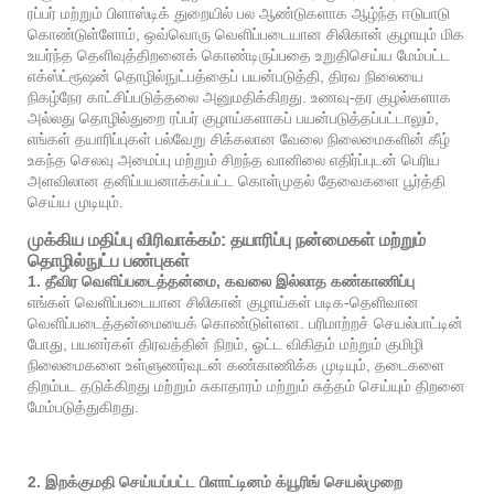
ரப்பர் மற்றும் பிளாஸ்டிக் துறையில் பல ஆண்டுகளாக ஆழ்ந்த ஈடுபாடு
கொண்டுள்ளோம், ஒவ்வொரு வெளிப்படையான சிலிகான் குழாயும் மிக
உயர்ந்த தெளிவுத்திறனைக் கொண்டிருப்பதை உறுதிசெய்ய மேம்பட்ட
எக்ஸ்ட்ரூஷன் தொழில்நுட்பத்தைப் பயன்படுத்தி, திரவ நிலையை
நிகழ்நேர காட்சிப்படுத்தலை அனுமதிக்கிறது. உணவு-தர குழல்களாக
அல்லது தொழில்துறை ரப்பர் குழாய்களாகப் பயன்படுத்தப்பட்டாலும்,
எங்கள் தயாரிப்புகள் பல்வேறு சிக்கலான வேலை நிலைமைகளின் கீழ்
உகந்த செலவு அமைப்பு மற்றும் சிறந்த வானிலை எதிர்ப்புடன் பெரிய
அளவிலான தனிப்பயனாக்கப்பட்ட கொள்முதல் தேவைகளை பூர்த்தி
செய்ய முடியும்.
முக்கிய மதிப்பு விரிவாக்கம்: தயாரிப்பு நன்மைகள் மற்றும்
தொழில்நுட்ப பண்புகள்
1. தீவிர வெளிப்படைத்தன்மை, கவலை இல்லாத கண்காணிப்பு
எங்கள் வெளிப்படையான சிலிகான் குழாய்கள் படிக-தெளிவான
வெளிப்படைத்தன்மையைக் கொண்டுள்ளன. பரிமாற்றச் செயல்பாட்டின்
போது, ​​பயனர்கள் திரவத்தின் நிறம், ஓட்ட விகிதம் மற்றும் குமிழி
நிலைமைகளை உள்ளுணர்வுடன் கண்காணிக்க முடியும், தடைகளை
திறம்பட தடுக்கிறது மற்றும் சுகாதாரம் மற்றும் சுத்தம் செய்யும் திறனை
மேம்படுத்துகிறது.
2. இறக்குமதி செய்யப்பட்ட பிளாட்டினம் க்யூரிங் செயல்முறை