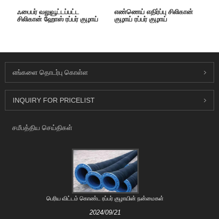
ஃபைபர் வலுவூட்டப்பட்ட
எண்ணெய் எதிர்ப்பு சிலிகான்
சிலிகான் ஹோஸ் ரப்பர் குழாய்
குழாய் ரப்பர் குழாய்
எங்களை தொடர்பு கொள்ள
INQUIRY FOR PRICELIST
சமீபத்திய செய்திகள்
பெரிய விட்டம் கொண்ட ரப்பர் குழாயின் நன்மைகள்
2024/09/21