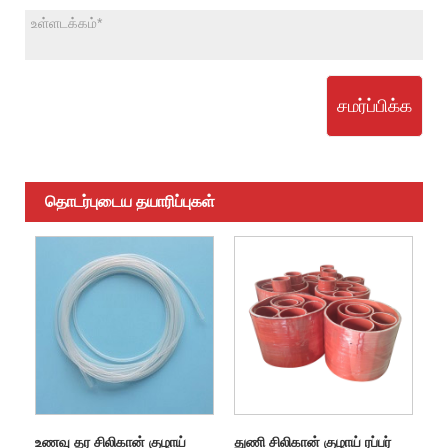
சமர்ப்பிக்க
தொடர்புடைய தயாரிப்புகள்
உணவு தர சிலிகான் குழாய்
துணி சிலிகான் குழாய் ரப்பர்