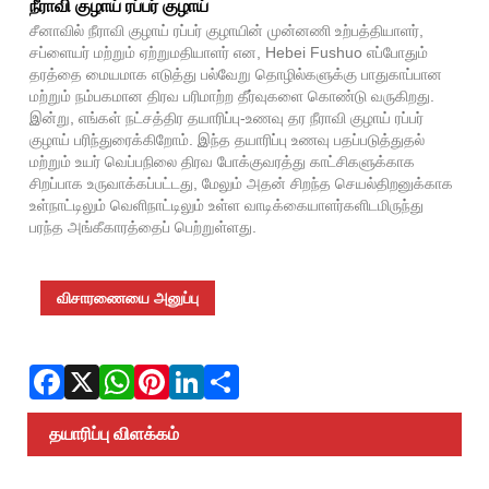
Fac
X
Wha
Pint
Link
Sha
நீராவி குழாய் ரப்பர் குழாய்
சீனாவில் நீராவி குழாய் ரப்பர் குழாயின் முன்னணி உற்பத்தியாளர்,
சப்ளையர் மற்றும் ஏற்றுமதியாளர் என, Hebei Fushuo எப்போதும்
தரத்தை மையமாக எடுத்து பல்வேறு தொழில்களுக்கு பாதுகாப்பான
மற்றும் நம்பகமான திரவ பரிமாற்ற தீர்வுகளை கொண்டு வருகிறது.
இன்று, எங்கள் நட்சத்திர தயாரிப்பு-உணவு தர நீராவி குழாய் ரப்பர்
குழாய் பரிந்துரைக்கிறோம். இந்த தயாரிப்பு உணவு பதப்படுத்துதல்
மற்றும் உயர் வெப்பநிலை திரவ போக்குவரத்து காட்சிகளுக்காக
சிறப்பாக உருவாக்கப்பட்டது, மேலும் அதன் சிறந்த செயல்திறனுக்காக
உள்நாட்டிலும் வெளிநாட்டிலும் உள்ள வாடிக்கையாளர்களிடமிருந்து
பரந்த அங்கீகாரத்தைப் பெற்றுள்ளது.
விசாரணையை அனுப்பு
தயாரிப்பு விளக்கம்