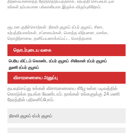
திறமையானதைத் தேர்ந்தெடுப்பதற்காக, உற்பத்தி செயல்பாட்டில்
உங்கள் நம்பகமான பங்காளியாக இருக்க விரும்புகிறோம்.
சூடான குறிச்சொற்கள்: நீராவி குழாய் ரப்பர் குழாய், சீனா,
உற்பத்தியாளர்கள், சப்ளையர்கள், மொத்த விற்பனை, வாங்க,
தொழிற்சாலை, தனிப்பயனாக்கப்பட்ட, மொத்தமாக
தொடர்புடைய வகை
பெரிய விட்டம் கொண்ட ரப்பர் குழாய்
சிலிகான் ரப்பர் குழாய்
துணி ரப்பர் குழாய்
விசாரணையை அனுப்பு
தயவுசெய்து உங்கள் விசாரணையை கீழே உள்ள படிவத்தில்
கொடுக்க தயங்க வேண்டாம். நாங்கள் உங்களுக்கு 24 மணி
நேரத்தில் பதிலளிப்போம்.