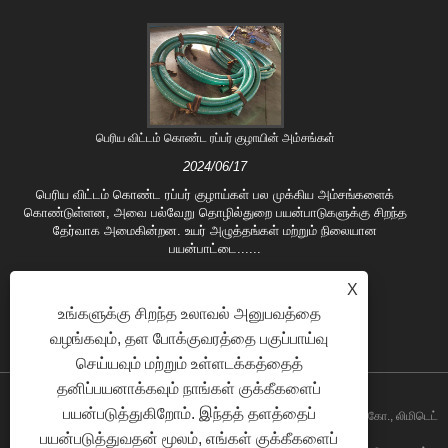
பெரிய விட்டம் கொண்ட ரப்பர் குழாயின் அம்சங்கள்
2024/06/17
பெரிய விட்டம் கொண்ட ரப்பர் குழாய்கள் பல முக்கிய அம்சங்களைக்
கொண்டுள்ளன, அவை பல்வேறு தொழில்துறை பயன்பாடுகளுக்கு சிறந்த
தேர்வாக அமைகின்றன. உயர் அழுத்தங்கள் மற்றும் நிலையான
பயன்பாட்டை......
X
உங்களுக்கு சிறந்த உலாவல் அனுபவத்தை
வழங்கவும், தள போக்குவரத்தை பகுப்பாய்வு
செய்யவும் மற்றும் உள்ளடக்கத்தைத்
தனிப்பயனாக்கவும் நாங்கள் குக்கீகளைப்
பயன்படுத்துகிறோம். இந்தத் தளத்தைப்
பதிப்புரிமை © 2022 ஹெபீ ஃபுஷுவோ மெட்டல் ரப்பர் பிளாஸ்டிக் டெக்னாலஜி கோ., லிமிடெட்
பயன்படுத்துவதன் மூலம், எங்கள் குக்கீகளைப்