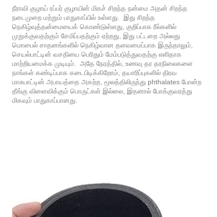
நீராவி குழாய் ரப்பர் குழாயின் மிகச் சிறந்த நன்மை அதன் சிறந்த
நடைமுறை மற்றும் பாதுகாப்பில் உள்ளது. இது சிறந்த
நெகிழ்வுத்தன்மையைக் கொண்டுள்ளது, குறிப்பாக ரீல்களில்
முறுக்குவதற்கும் சேமிப்பதற்கும் ஏற்றது, இது பட்டறை அல்லது
மொபைல் சாதனங்களில் நெகிழ்வான தளவமைப்பாக இருந்தாலும்,
செயல்பாட்டின் வசதியை பெரிதும் மேம்படுத்துவதற்கு எளிதாக
மாற்றியமைக்க முடியும். அதே நேரத்தில், உணவு தர தரநிலைகளை
நாங்கள் கண்டிப்பாக கடைபிடிக்கிறோம், தயாரிப்புகளில் திரவ
மாசுபாட்டின் அபாயத்தை அகற்ற, மூலத்திலிருந்து phthalates போன்ற
தீங்கு விளைவிக்கும் பொருட்கள் இல்லை, இதனால் போக்குவரத்து
மிகவும் பாதுகாப்பானது.