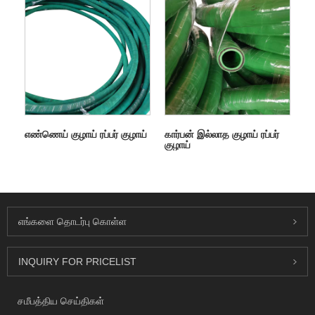
எண்ணெய் குழாய் ரப்பர் குழாய்
கார்பன் இல்லாத குழாய் ரப்பர்
குழாய்
எங்களை தொடர்பு கொள்ள
INQUIRY FOR PRICELIST
சமீபத்திய செய்திகள்