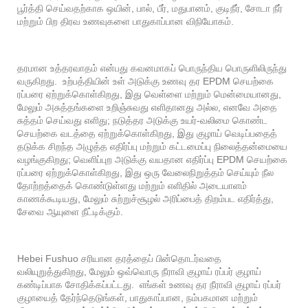
பூர்த்தி செய்வதற்காக ஒயின், பால், பீர், மதுபானம், குடிநீர், சோடா நீர்
மற்றும் பிற திரவ உணவுகளை பாதுகாப்பான விநியோகம்.
தரமான உத்தரவாதம் என்பது கவனமாகப் பொருந்திய பொருளிலிருந்து
வருகிறது. உற்பத்தியின் உள் அடுக்கு உணவு தர EPDM செயற்கை
ரப்பரை ஏற்றுக்கொள்கிறது, இது வெள்ளை மற்றும் மென்மையானது,
மேலும் அசுத்தங்களை உறிஞ்சுவது எளிதானது அல்ல, எனவே அதை
சுத்தம் செய்வது எளிது; நடுத்தர அடுக்கு உயர்-வலிமை கொண்ட
செயற்கை வடத்தை ஏற்றுக்கொள்கிறது, இது குழாய் வெடிப்பதைத்
தடுக்க சிறந்த அழுத்த எதிர்ப்பு மற்றும் கட்டமைப்பு நிலைத்தன்மையை
வழங்குகிறது; வெளிப்புற அடுக்கு வயதான எதிர்ப்பு EPDM செயற்கை
ரப்பரை ஏற்றுக்கொள்கிறது, இது ஒரு வேலைநிறுத்தம் செய்யும் நீல
தோற்றத்தைக் கொண்டுள்ளது மற்றும் எளிதில் அடையாளம்
காணக்கூடியது, மேலும் சுற்றுச்சூழல் அரிப்பைத் திறம்பட எதிர்த்து,
சேவை ஆயுளை நீட்டிக்கும்.
Hebei Fushuo சரியான தரத்தைப் பின்தொடர்வதை
வலியுறுத்துகிறது, மேலும் ஒவ்வொரு நீராவி குழாய் ரப்பர் குழாய்
கண்டிப்பாக சோதிக்கப்பட்டது. எங்கள் உணவு தர நீராவி குழாய் ரப்பர்
குழாயைத் தேர்ந்தெடுங்கள், பாதுகாப்பான, நம்பகமான மற்றும்