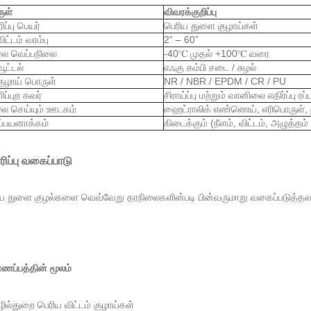
ுள்
விவரக்குறிப்பு
ிப்பு பெயர்
பெரிய துளை குழாய்கள்
ிட்டம் வரம்பு
2” – 60”
ை வெப்பநிலை
-40℃ முதல் +100℃ வரை
ூட்டல்
எஃகு கம்பி சடை / சுழல்
குழாய் பொருள்
NR / NBR / EPDM / CR / PU
ப்புற கவர்
சிராய்ப்பு மற்றும் வானிலை எதிர்ப்பு ரப்ப
ை செய்யும் ஊடகம்
ஹைட்ராலிக் எண்ணெய், எரிபொருள், நீர
ப்பயனாக்கம்
கிடைக்கும் (நீளம், விட்டம், அழுத்தம்
ிப்பு வகைப்பாடு
ய துளை குழல்களை வெவ்வேறு தரநிலைகளின்படி பின்வருமாறு வகைப்படுத்தலா
ணப்பத்தின் மூலம்
ல்துறை பெரிய விட்டம் குழாய்கள்