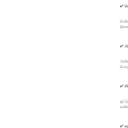
✔ பெ
பெரி
நிலை
✔ அரி
அமில
பொரு
✔ சிர
ஒட்ட
வலிம
✔ எத