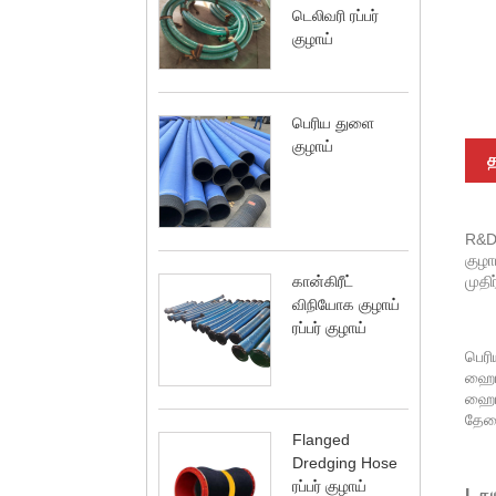
டெலிவரி ரப்பர்
குழாய்
பெரிய துளை
குழாய்
த
R&D 
குழா
முதி
கான்கிரீட்
விநியோக குழாய்
ரப்பர் குழாய்
பெரி
ஹைட்
ஹைட்
தேவை
Flanged
Dredging Hose
ரப்பர் குழாய்
I. த