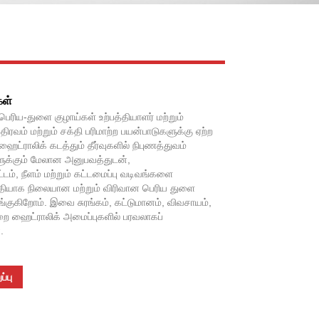
Live
Facebook
X
WhatsApp
Pinterest
LinkedIn
Share
கள்
பெரிய-துளை குழாய்கள் உற்பத்தியாளர் மற்றும்
திரவம் மற்றும் சக்தி பரிமாற்ற பயன்பாடுகளுக்கு ஏற்ற
ட்ராலிக் கடத்தும் தீர்வுகளில் நிபுணத்துவம்
ுக்கும் மேலான அனுபவத்துடன்,
்டம், நீளம் மற்றும் கட்டமைப்பு வடிவங்களை
ரீதியாக நிலையான மற்றும் விரிவான பெரிய துளை
்குகிறோம். இவை சுரங்கம், கட்டுமானம், விவசாயம்,
றை ஹைட்ராலிக் அமைப்புகளில் பரவலாகப்
.
்பு