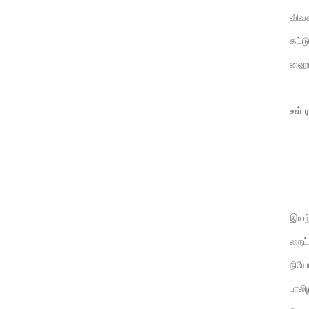
விவச
கட்ட
ஹைட்
உள் 
இயற்
நைட்
நியோப
பாலி