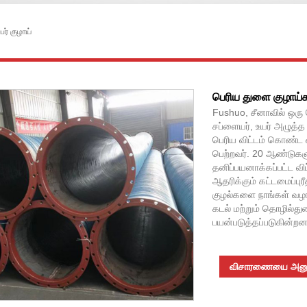
ர் குழாய்
பெரிய துளை குழாய்
Fushuo, சீனாவில் ஒரு 
சப்ளையர், உயர் அழுத்த 
பெரிய விட்டம் கொண்ட ஹை
பெற்றவர். 20 ஆண்டுகள
தனிப்பயனாக்கப்பட்ட விட
ஆதரிக்கும் கட்டமைப்பு
குழல்களை நாங்கள் வழங
கடல் மற்றும் தொழில்து
பயன்படுத்தப்படுகின்றன
விசாரணையை அனுப