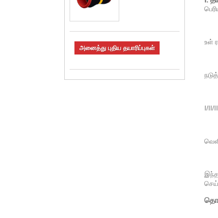
பெரி
உள் ர
அனைத்து புதிய தயாரிப்புகள்
நடுத்
I/II
வெளிப
இந்த
செய்
தொழி