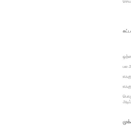
செயற
கட்ட
ஒற்ற
பல அ
எஃகு
எஃகு
பொரு
அடிப
முக்