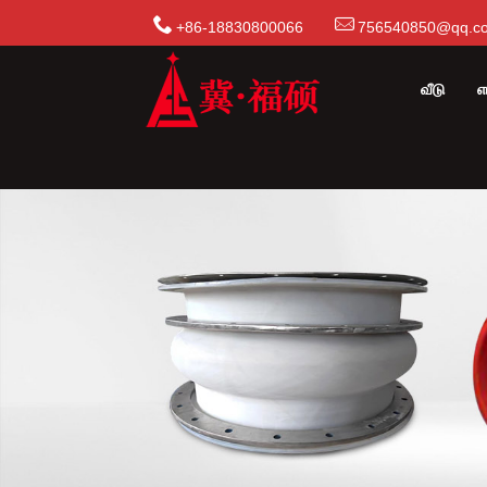
+86-18830800066
756540850@qq.c
வீடு
எ