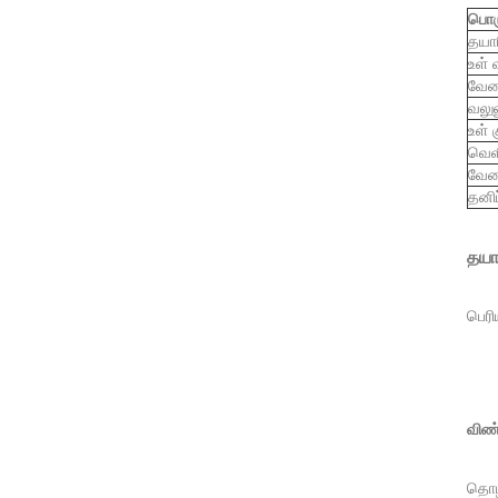
பொர
தயார
உள் வ
வேல
வலுவ
உள் 
வெளி
வேல
தனி
தயார
பெரி
விண்
தொழி