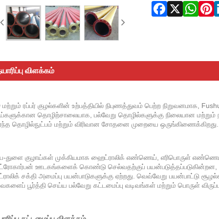
யாரிப்பு விளக்கம்
மற்றும் ரப்பர் குழல்களின் உற்பத்தியில் நிபுணத்துவம் பெற்ற நிறுவனமாக, Fush
ய்களுக்கான தொழிற்சாலையாக, பல்வேறு தொழில்களுக்கு நிலையான மற்றும் 
ர்ந்த தொழில்நுட்பம் மற்றும் விரிவான சோதனை முறையை ஒருங்கிணைக்கிறது.
ய-துளை குழாய்கள் முக்கியமாக ஹைட்ராலிக் எண்ணெய், எரிபொருள் எண்ணெய், ம
ரோகார்பன் ஊடகங்களைக் கொண்டு செல்வதற்குப் பயன்படுத்தப்படுகின்றன, அவ
ராலிக் சக்தி அமைப்பு பயன்பாடுகளுக்கு ஏற்றது. வெவ்வேறு பயன்பாட்டு ச
களைப் பூர்த்தி செய்ய பல்வேறு கட்டமைப்பு வடிவங்கள் மற்றும் பொருள் விருப
யாரிப்பு கட்டமைப்பு விளக்கம்