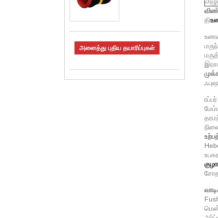
அழுத
விண்
தி
உண
உணவு
மருந்
அனைத்து புதிய தயாரிப்புகள்
மருத
இரசா
முக்
ஃபு
ரப்ப
மேம்
தரமற
நிலை
உற்பத
Hebe
உபகர
குழா
சோதன
வாடி
Fush
மென்
அர்ப