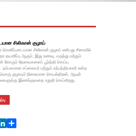
Live
Facebook
X
WhatsApp
Pinterest
LinkedIn
Share
யான சிலிகான் குழாய்
வெளிப்படையான சிலிகான் குழாய் என்பது சீனாவில்
தர தயாரிப்பு ஆகும், இது உணவு, மருந்து மற்றும்
ன் கோரும் தேவைகளைப் பூர்த்தி செய்ய
. நம்பகமான சப்ளையர் மற்றும் உற்பத்தியாளர் என்ற
வொரு குழாயும் நிலையான செயல்திறன், ஆயுள்
ிலைகளுக்கு இணங்குவதை உறுதி செய்கிறது.
்பு