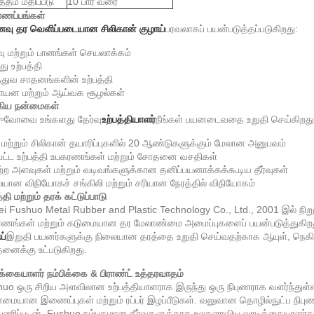
்தம் மதிப்பீடு
10 பார் வரை
ணப்பங்கள்
வு தர வெளிப்படையான சிலிகான் குழாய்
பரவலாகப் பயன்படுத்தப்படுகிறது:
 மற்றும் பானங்கள் செயலாக்கம்
து உற்பத்தி
்துவ சாதனங்களின் உற்பத்தி
யன மற்றும் ஆய்வக சூழல்கள்
கிய நன்மைகள்
ஷுவோவை உங்களது தேர்வு
உற்பத்தியாளர்
நீங்கள் பயனடைவதை உறுதி செய்கிறது
ர் மற்றும் சிலிகான் தயாரிப்புகளில் 20 ஆண்டுகளுக்கும் மேலான அனுபவம்
பட்ட உற்பத்தி உபகரணங்கள் மற்றும் சோதனை வசதிகள்
்ற அளவுகள் மற்றும் வடிவங்களுக்கான தனிப்பயனாக்கக்கூடிய தீர்வுகள்
யான விநியோகச் சங்கிலி மற்றும் சரியான நேரத்தில் விநியோகம்
்தி மற்றும் தரக் கட்டுப்பாடு
i Fushuo Metal Rubber and Plastic Technology Co., Ltd., 2001 இல் நிறுவப்
ணங்கள் மற்றும் கடுமையான தர மேலாண்மை அமைப்புகளைப் பயன்படுத்துகிற
ய்
இறுதி பயனர்களுக்கு நிலையான தரத்தை உறுதி செய்வதற்காக ஆயுள், நெகி
ைக்கு உட்படுகிறது.
க்கையாளர் நம்பிக்கை & பிராண்ட் உத்தரவாதம்
uo ஒரு சிறிய அளவிலான உற்பத்தியாளராக இருந்து ஒரு நிபுணராக வளர்ந்துள்
மையான இணைப்புகள் மற்றும் ரப்பர் இழப்பீடுகள். வலுவான தொழில்நுட்ப நிபுணத்
்பணிப்புடன், Fushuo நம்பகமான தீர்வுகளுக்காக உலகளாவிய வாடிக்கையாளர்களா