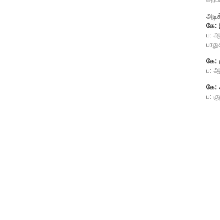
அடிக
கே: 
ப: ஆ
பாது
கே: 
ப: ஆ
கே:
ப: க