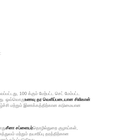
:
பட்டது, 100 க்கும் மேற்பட்ட செட் மேம்பட்ட
து. ஒவ்வொரு
உணவு தர வெளிப்படையான சிலிகான்
ழ்ச்சி மற்றும் இணக்கத்திற்கான கடுமையான
ளது
சீனா சப்ளையர்
தொழில்துறை குழாய்கள்,
துவம் மற்றும் தயாரிப்பு தரத்திற்கான
ல் நம்பப்படுகிறது.