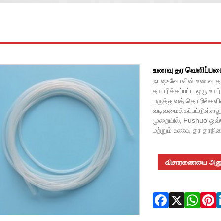
உணவு தர வெளிப்படை
ஃபுஷுவோவின் உணவு தர 
தயாரிக்கப்பட்ட ஒரு உயர்
மருத்துவத் தொழில்களி
வடிவமைக்கப்பட்டுள்ளது
முறையில், Fushuo ஒவ்
மற்றும் உணவு தர தரந
விசாரணையை அனுப