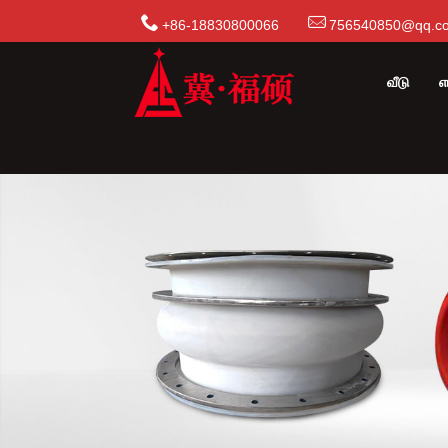
+86-18830800066
756540850@qq.c
வீடு
எ