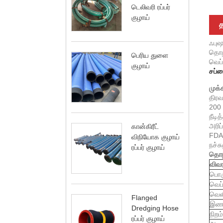
டெலிவரி ரப்பர்
குழாய்
த
ஃபுஷ
தொழி
பெரிய துளை
வெப்
குழாய்
சப்ள
முக்
திரவ
200 
நீடி
அரிப்
கான்கிரீட்
FDA 
விநியோக குழாய்
நச்ச
ரப்பர் குழாய்
தொழி
விவரக
பொர
வெப்
வெள
Flanged
இணக
Dredging Hose
நிறம்
ரப்பர் குழாய்