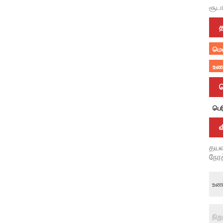
சூடா
த
மெல
உண
பெர
தயவ
நேரத