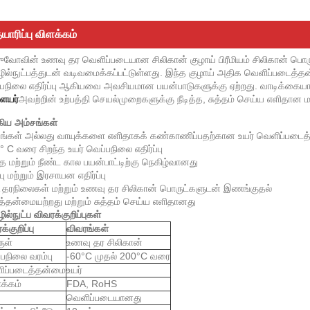
யாரிப்பு விளக்கம்
ுவோவின் உணவு தர வெளிப்படையான சிலிகான் குழாய் பிரீமியம் சிலிகான் பொருட்
ல்நுட்பத்துடன் வடிவமைக்கப்பட்டுள்ளது. இந்த குழாய் அதிக வெளிப்படைத்தன
பநிலை எதிர்ப்பு ஆகியவை அவசியமான பயன்பாடுகளுக்கு ஏற்றது. வாடிக்கையாள
ையர்
அவற்றின் உற்பத்தி செயல்முறைகளுக்கு நீடித்த, சுத்தம் செய்ய எளிதான மற்
கிய அம்சங்கள்
ங்கள் அல்லது வாயுக்களை எளிதாகக் கண்காணிப்பதற்கான உயர் வெளிப்படை
° C வரை சிறந்த உயர் வெப்பநிலை எதிர்ப்பு
த்த மற்றும் நீண்ட கால பயன்பாட்டிற்கு நெகிழ்வானது
பு மற்றும் இரசாயன எதிர்ப்பு
தரநிலைகள் மற்றும் உணவு தர சிலிகான் பொருட்களுடன் இணங்குதல்
ுத்தன்மையற்றது மற்றும் சுத்தம் செய்ய எளிதானது
ல்நுட்ப விவரக்குறிப்புகள்
்குறிப்பு
விவரங்கள்
ுள்
உணவு தர சிலிகான்
பநிலை வரம்பு
-60°C முதல் 200°C வரை
ிப்படைத்தன்மை
உயர்
்கம்
FDA, RoHS
வெளிப்படையானது