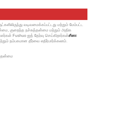
களிலிருந்து வடிவமைக்கப்பட்டது மற்றும் மேம்பட்ட
்மை, குறைந்த நச்சுத்தன்மை மற்றும் அதிக
ர்கள் Fushuo ஐத் தேர்வு செய்கிறார்கள்
சீனா
றும் நம்பகமான தீர்வை எதிர்பார்க்கலாம்.
த்தன்மை